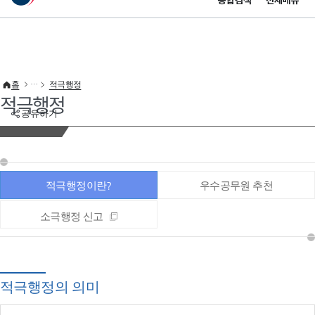
통합검색
전체메뉴
이 누리집은 대한민국 공식 전자정부 누리집입니다.
바로가기 메뉴
홈
적극행정
적극행정
공유하기
적극행정이란?
우수공무원 추천
소극행정 신고
적극행정의 의미