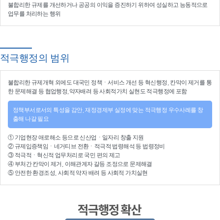
불합리한 규제를 개선
하거나
공공의 이익을 증진
하기 위하여
성실하고 능동적으로
업무를 처리
하는 행위
적극행정의 범위
불합리한
규제개혁
외에도 대국민 정책ㆍ서비스 개선 등
혁신행정
, 칸막이 제거를 통
한 문제해결 등
협업행정
,약자배려 등
사회적가치 실현
도 적극행정에 포함
정책부서로서의 특성을 감안, 재정경제부 실정에 맞는 적극행정 우수사례를 창
출해 나갈 필요
①
기업현장 애로해소
등으로
신산업
ㆍ
일자리 창출 지원
②
규제입증책임
ㆍ
네거티브 전환
ㆍ적극적
법령해석
등
법령정비
③
적극적
ㆍ
혁신적 업무처리
로 국민 편의 제고
④
부처간 칸막이 제거, 이해관계자 갈등 조정
으로 문제해결
⑤ 안전한 환경조성, 사회적 약자 배려 등
사회적 가치실현