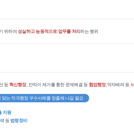
기 위하여
성실하고 능동적으로 업무를 처리
하는 행위
선 등
혁신행정
, 칸막이 제거를 통한 문제해결 등
협업행정
,약자배려 등
 맞는 적극행정 우수사례를 창출해 나갈 필요
출 지원
석
등
법령정비