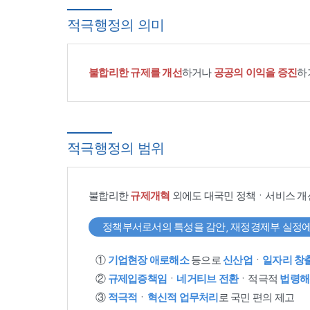
적극행정의 의미
불합리한 규제를 개선
하거나
공공의 이익을 증진
하
적극행정의 범위
불합리한
규제개혁
외에도 대국민 정책ㆍ서비스 개
정책부서로서의 특성을 감안, 재정경제부 실정에
①
기업현장 애로해소
등으로
신산업
ㆍ
일자리 창
②
규제입증책임
ㆍ
네거티브 전환
ㆍ적극적
법령해
③
적극적
ㆍ
혁신적 업무처리
로 국민 편의 제고