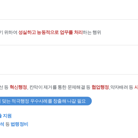
기 위하여
성실하고 능동적으로 업무를 처리
하는 행위
선 등
혁신행정
, 칸막이 제거를 통한 문제해결 등
협업행정
,약자배려 등
 맞는 적극행정 우수사례를 창출해 나갈 필요
출 지원
석
등
법령정비