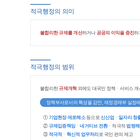
적극행정의 의미
불합리한 규제를 개선
하거나
공공의 이익을 증진
하
적극행정의 범위
불합리한
규제개혁
외에도 대국민 정책ㆍ서비스 개
정책부서로서의 특성을 감안, 재정경제부 실정에
①
기업현장 애로해소
등으로
신산업
ㆍ
일자리 창
②
규제입증책임
ㆍ
네거티브 전환
ㆍ적극적
법령해
③
적극적
ㆍ
혁신적 업무처리
로 국민 편의 제고