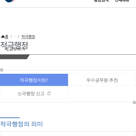
통합검색
전체메뉴
이 누리집은 대한민국 공식 전자정부 누리집입니다.
바로가기 메뉴
홈
적극행정
적극행정
공유하기
적극행정이란?
우수공무원 추천
소극행정 신고
적극행정의 의미