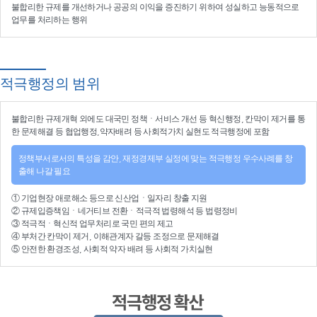
불합리한 규제를 개선
하거나
공공의 이익을 증진
하기 위하여
성실하고 능동적으로
업무를 처리
하는 행위
적극행정의 범위
불합리한
규제개혁
외에도 대국민 정책ㆍ서비스 개선 등
혁신행정
, 칸막이 제거를 통
한 문제해결 등
협업행정
,약자배려 등
사회적가치 실현
도 적극행정에 포함
정책부서로서의 특성을 감안, 재정경제부 실정에 맞는 적극행정 우수사례를 창
출해 나갈 필요
①
기업현장 애로해소
등으로
신산업
ㆍ
일자리 창출 지원
②
규제입증책임
ㆍ
네거티브 전환
ㆍ적극적
법령해석
등
법령정비
③
적극적
ㆍ
혁신적 업무처리
로 국민 편의 제고
④
부처간 칸막이 제거, 이해관계자 갈등 조정
으로 문제해결
⑤ 안전한 환경조성, 사회적 약자 배려 등
사회적 가치실현