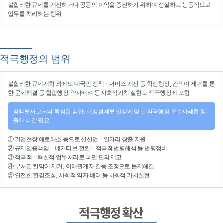
불합리한 규제를 개선
하거나
공공의 이익을 증진
하기 위하여
성실하고 능동적으로
업무를 처리
하는 행위
적극행정의 범위
불합리한
규제개혁
외에도 대국민 정책ㆍ서비스 개선 등
혁신행정
, 칸막이 제거를 통
한 문제해결 등
협업행정
,약자배려 등
사회적가치 실현
도 적극행정에 포함
정책부서로서의 특성을 감안, 재정경제부 실정에 맞는 적극행정 우수사례를 창
출해 나갈 필요
①
기업현장 애로해소
등으로
신산업
ㆍ
일자리 창출 지원
②
규제입증책임
ㆍ
네거티브 전환
ㆍ적극적
법령해석
등
법령정비
③
적극적
ㆍ
혁신적 업무처리
로 국민 편의 제고
④
부처간 칸막이 제거, 이해관계자 갈등 조정
으로 문제해결
⑤ 안전한 환경조성, 사회적 약자 배려 등
사회적 가치실현