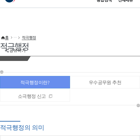
통합검색
전체메뉴
이 누리집은 대한민국 공식 전자정부 누리집입니다.
바로가기 메뉴
홈
적극행정
적극행정
공유하기
적극행정이란?
우수공무원 추천
소극행정 신고
적극행정의 의미