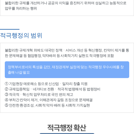
불합리한 규제를 개선
하거나
공공의 이익을 증진
하기 위하여
성실하고 능동적으로
업무를 처리
하는 행위
적극행정의 범위
불합리한
규제개혁
외에도 대국민 정책ㆍ서비스 개선 등
혁신행정
, 칸막이 제거를 통
한 문제해결 등
협업행정
,약자배려 등
사회적가치 실현
도 적극행정에 포함
정책부서로서의 특성을 감안, 재정경제부 실정에 맞는 적극행정 우수사례를 창
출해 나갈 필요
①
기업현장 애로해소
등으로
신산업
ㆍ
일자리 창출 지원
②
규제입증책임
ㆍ
네거티브 전환
ㆍ적극적
법령해석
등
법령정비
③
적극적
ㆍ
혁신적 업무처리
로 국민 편의 제고
④
부처간 칸막이 제거, 이해관계자 갈등 조정
으로 문제해결
⑤ 안전한 환경조성, 사회적 약자 배려 등
사회적 가치실현