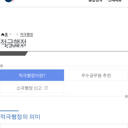
통합검색
전체메뉴
이 누리집은 대한민국 공식 전자정부 누리집입니다.
바로가기 메뉴
홈
적극행정
적극행정
공유하기
적극행정이란?
우수공무원 추천
소극행정 신고
적극행정의 의미