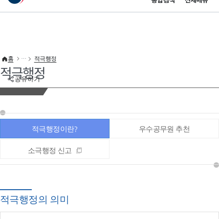
통합검색
전체메뉴
이 누리집은 대한민국 공식 전자정부 누리집입니다.
바로가기 메뉴
홈
적극행정
적극행정
공유하기
적극행정이란?
우수공무원 추천
소극행정 신고
적극행정의 의미