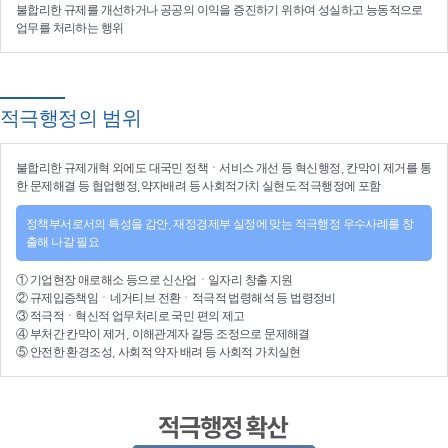
불합리한 규제를 개선
하거나
공공의 이익을 증진
하기 위하여
성실하고 능동적으로
업무를 처리
하는 행위
적극행정의 범위
불합리한
규제개혁
외에도 대국민 정책ㆍ서비스 개선 등
혁신행정
, 칸막이 제거를 통
한 문제해결 등
협업행정
,약자배려 등
사회적가치 실현
도 적극행정에 포함
정책부서로서의 특성을 감안, 재정경제부 실정에 맞는 적극행정 우수사례를 창
출해 나갈 필요
①
기업현장 애로해소
등으로
신산업
ㆍ
일자리 창출 지원
②
규제입증책임
ㆍ
네거티브 전환
ㆍ적극적
법령해석
등
법령정비
③
적극적
ㆍ
혁신적 업무처리
로 국민 편의 제고
④
부처간 칸막이 제거, 이해관계자 갈등 조정
으로 문제해결
⑤ 안전한 환경조성, 사회적 약자 배려 등
사회적 가치실현