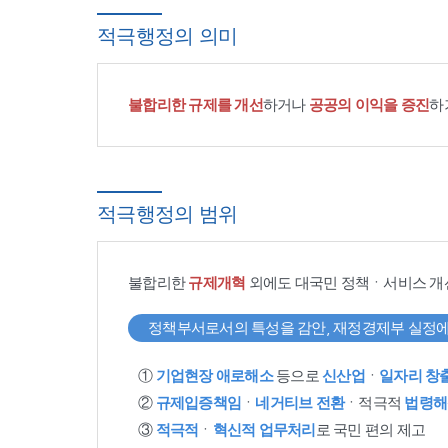
적극행정의 의미
불합리한 규제를 개선
하거나
공공의 이익을 증진
하
적극행정의 범위
불합리한
규제개혁
외에도 대국민 정책ㆍ서비스 개
정책부서로서의 특성을 감안, 재정경제부 실정에
①
기업현장 애로해소
등으로
신산업
ㆍ
일자리 창
②
규제입증책임
ㆍ
네거티브 전환
ㆍ적극적
법령해
③
적극적
ㆍ
혁신적 업무처리
로 국민 편의 제고