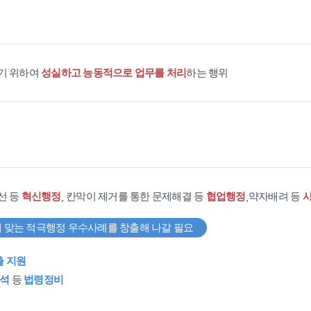
기 위하여
성실하고 능동적으로 업무를 처리
하는 행위
선 등
혁신행정
, 칸막이 제거를 통한 문제해결 등
협업행정
,약자배려 등
 맞는 적극행정 우수사례를 창출해 나갈 필요
출 지원
석
등
법령정비