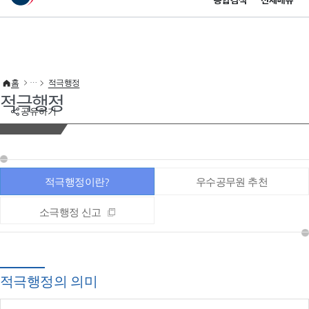
통합검색
전체메뉴
이 누리집은 대한민국 공식 전자정부 누리집입니다.
바로가기 메뉴
홈
적극행정
적극행정
공유하기
적극행정이란?
우수공무원 추천
소극행정 신고
적극행정의 의미