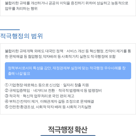
불합리한 규제를 개선
하거나
공공의 이익을 증진
하기 위하여
성실하고 능동적으로
업무를 처리
하는 행위
적극행정의 범위
불합리한
규제개혁
외에도 대국민 정책ㆍ서비스 개선 등
혁신행정
, 칸막이 제거를 통
한 문제해결 등
협업행정
,약자배려 등
사회적가치 실현
도 적극행정에 포함
정책부서로서의 특성을 감안, 재정경제부 실정에 맞는 적극행정 우수사례를 창
출해 나갈 필요
①
기업현장 애로해소
등으로
신산업
ㆍ
일자리 창출 지원
②
규제입증책임
ㆍ
네거티브 전환
ㆍ적극적
법령해석
등
법령정비
③
적극적
ㆍ
혁신적 업무처리
로 국민 편의 제고
④
부처간 칸막이 제거, 이해관계자 갈등 조정
으로 문제해결
⑤ 안전한 환경조성, 사회적 약자 배려 등
사회적 가치실현