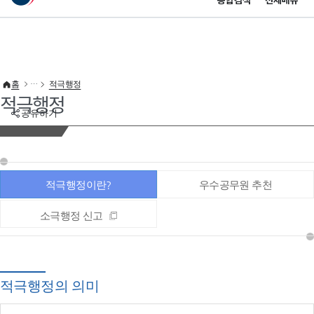
통합검색
전체메뉴
이 누리집은 대한민국 공식 전자정부 누리집입니다.
바로가기 메뉴
홈
적극행정
적극행정
공유하기
적극행정이란?
우수공무원 추천
소극행정 신고
적극행정의 의미