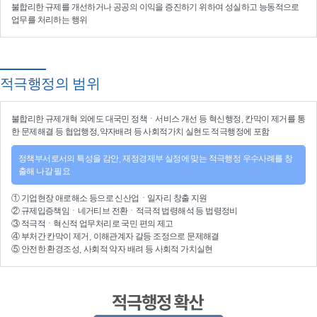
불합리한 규제를 개선
하거나
공공의 이익을 증진
하기 위하여
성실하고 능동적으로
업무를 처리
하는 행위
적극행정의 범위
불합리한
규제개혁
외에도 대국민 정책ㆍ서비스 개선 등
혁신행정
, 칸막이 제거를 통
한 문제해결 등
협업행정
,약자배려 등
사회적가치 실현
도 적극행정에 포함
정책부서로서의 특성을 감안, 재정경제부 실정에 맞는 적극행정 우수사례를 창
출해 나갈 필요
①
기업현장 애로해소
등으로
신산업
ㆍ
일자리 창출 지원
②
규제입증책임
ㆍ
네거티브 전환
ㆍ적극적
법령해석
등
법령정비
③
적극적
ㆍ
혁신적 업무처리
로 국민 편의 제고
④
부처간 칸막이 제거, 이해관계자 갈등 조정
으로 문제해결
⑤ 안전한 환경조성, 사회적 약자 배려 등
사회적 가치실현