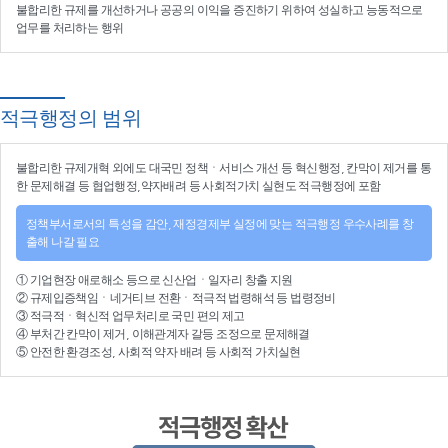
불합리한 규제를 개선
하거나
공공의 이익을 증진
하기 위하여
성실하고 능동적으로
업무를 처리
하는 행위
적극행정의 범위
불합리한
규제개혁
외에도 대국민 정책ㆍ서비스 개선 등
혁신행정
, 칸막이 제거를 통
한 문제해결 등
협업행정
,약자배려 등
사회적가치 실현
도 적극행정에 포함
정책부서로서의 특성을 감안, 재정경제부 실정에 맞는 적극행정 우수사례를 창
출해 나갈 필요
①
기업현장 애로해소
등으로
신산업
ㆍ
일자리 창출 지원
②
규제입증책임
ㆍ
네거티브 전환
ㆍ적극적
법령해석
등
법령정비
③
적극적
ㆍ
혁신적 업무처리
로 국민 편의 제고
④
부처간 칸막이 제거, 이해관계자 갈등 조정
으로 문제해결
⑤ 안전한 환경조성, 사회적 약자 배려 등
사회적 가치실현