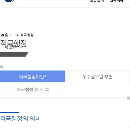
통합검색
전체메뉴
이 누리집은 대한민국 공식 전자정부 누리집입니다.
바로가기 메뉴
홈
적극행정
적극행정
공유하기
적극행정이란?
우수공무원 추천
소극행정 신고
적극행정의 의미