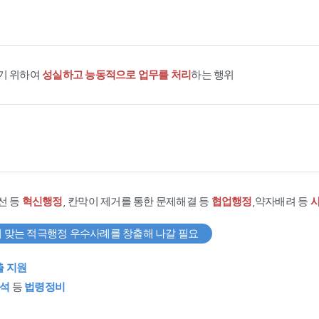
기 위하여
성실하고 능동적으로 업무를 처리
하는 행위
선 등
혁신행정
, 칸막이 제거를 통한 문제해결 등
협업행정
,약자배려 등
 맞는 적극행정 우수사례를 창출해 나갈 필요
출 지원
석
등
법령정비