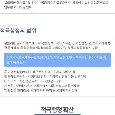
불합리한 규제를 개선
하거나
공공의 이익을 증진
하기 위하여
성실하고 능동적으로
업무를 처리
하는 행위
적극행정의 범위
불합리한
규제개혁
외에도 대국민 정책ㆍ서비스 개선 등
혁신행정
, 칸막이 제거를 통
한 문제해결 등
협업행정
,약자배려 등
사회적가치 실현
도 적극행정에 포함
정책부서로서의 특성을 감안, 재정경제부 실정에 맞는 적극행정 우수사례를 창
출해 나갈 필요
①
기업현장 애로해소
등으로
신산업
ㆍ
일자리 창출 지원
②
규제입증책임
ㆍ
네거티브 전환
ㆍ적극적
법령해석
등
법령정비
③
적극적
ㆍ
혁신적 업무처리
로 국민 편의 제고
④
부처간 칸막이 제거, 이해관계자 갈등 조정
으로 문제해결
⑤ 안전한 환경조성, 사회적 약자 배려 등
사회적 가치실현