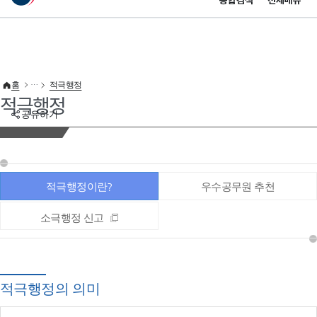
통합검색
전체메뉴
이 누리집은 대한민국 공식 전자정부 누리집입니다.
바로가기 메뉴
홈
적극행정
적극행정
공유하기
적극행정이란?
우수공무원 추천
소극행정 신고
적극행정의 의미