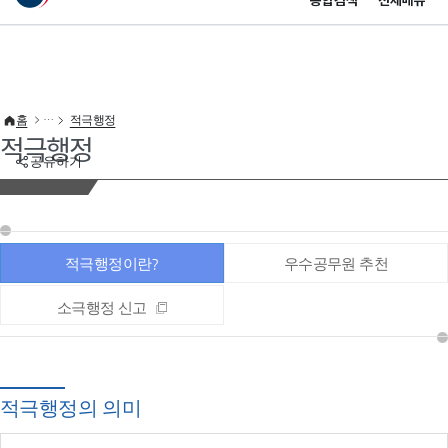
통합검색
전체메뉴
이 누리집은 대한민국 공식 전자정부 누리집입니다.
바로가기 메뉴
홈
적극행정
적극행정
공유하기
적극행정이란?
우수공무원 추천
소극행정 신고
적극행정의 의미