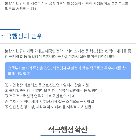
불합리한 규제를 개선
하거나
공공의 이익을 증진
하기 위하여
성실하고 능동적으로
업무를 처리
하는 행위
적극행정의 범위
불합리한
규제개혁
외에도 대국민 정책ㆍ서비스 개선 등
혁신행정
, 칸막이 제거를 통
한 문제해결 등
협업행정
,약자배려 등
사회적가치 실현
도 적극행정에 포함
정책부서로서의 특성을 감안, 재정경제부 실정에 맞는 적극행정 우수사례를 창
출해 나갈 필요
①
기업현장 애로해소
등으로
신산업
ㆍ
일자리 창출 지원
②
규제입증책임
ㆍ
네거티브 전환
ㆍ적극적
법령해석
등
법령정비
③
적극적
ㆍ
혁신적 업무처리
로 국민 편의 제고
④
부처간 칸막이 제거, 이해관계자 갈등 조정
으로 문제해결
⑤ 안전한 환경조성, 사회적 약자 배려 등
사회적 가치실현