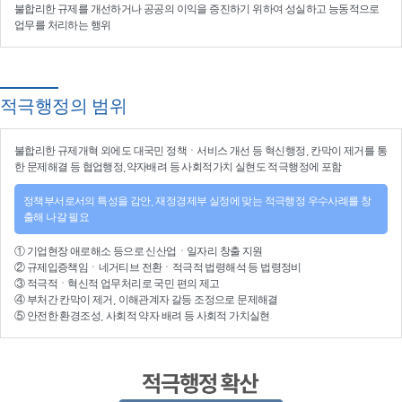
불합리한 규제를 개선
하거나
공공의 이익을 증진
하기 위하여
성실하고 능동적으로
업무를 처리
하는 행위
적극행정의 범위
불합리한
규제개혁
외에도 대국민 정책ㆍ서비스 개선 등
혁신행정
, 칸막이 제거를 통
한 문제해결 등
협업행정
,약자배려 등
사회적가치 실현
도 적극행정에 포함
정책부서로서의 특성을 감안, 재정경제부 실정에 맞는 적극행정 우수사례를 창
출해 나갈 필요
①
기업현장 애로해소
등으로
신산업
ㆍ
일자리 창출 지원
②
규제입증책임
ㆍ
네거티브 전환
ㆍ적극적
법령해석
등
법령정비
③
적극적
ㆍ
혁신적 업무처리
로 국민 편의 제고
④
부처간 칸막이 제거, 이해관계자 갈등 조정
으로 문제해결
⑤ 안전한 환경조성, 사회적 약자 배려 등
사회적 가치실현