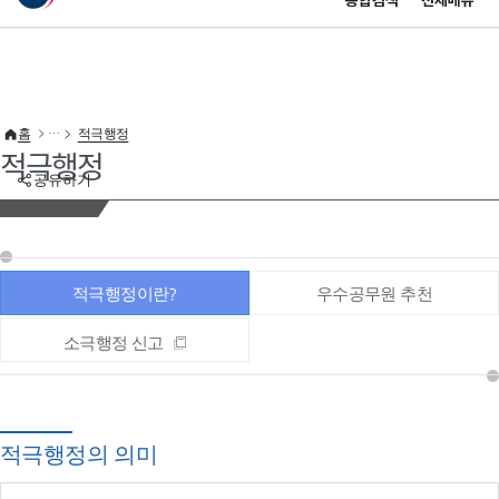
통합검색
전체메뉴
이 누리집은 대한민국 공식 전자정부 누리집입니다.
바로가기 메뉴
홈
적극행정
적극행정
공유하기
적극행정이란?
우수공무원 추천
소극행정 신고
적극행정의 의미