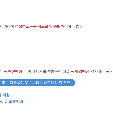
기 위하여
성실하고 능동적으로 업무를 처리
하는 행위
선 등
혁신행정
, 칸막이 제거를 통한 문제해결 등
협업행정
,약자배려 등
 맞는 적극행정 우수사례를 창출해 나갈 필요
출 지원
석
등
법령정비