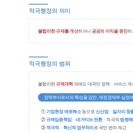
적극행정의 의미
불합리한 규제를 개선
하거나
공공의 이익을 증진
하
적극행정의 범위
불합리한
규제개혁
외에도 대국민 정책ㆍ서비스 개
정책부서로서의 특성을 감안, 재정경제부 실정에
①
기업현장 애로해소
등으로
신산업
ㆍ
일자리 창
②
규제입증책임
ㆍ
네거티브 전환
ㆍ적극적
법령해
③
적극적
ㆍ
혁신적 업무처리
로 국민 편의 제고