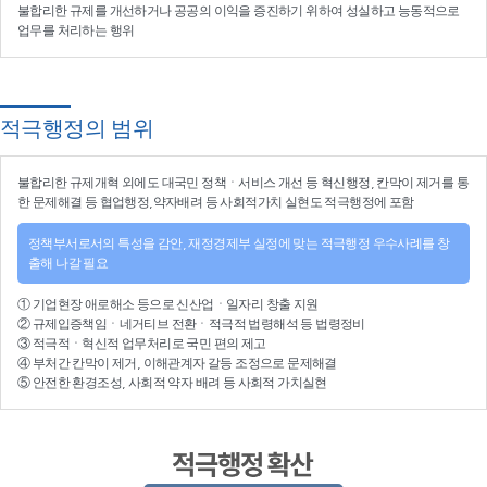
불합리한 규제를 개선
하거나
공공의 이익을 증진
하기 위하여
성실하고 능동적으로
업무를 처리
하는 행위
적극행정의 범위
불합리한
규제개혁
외에도 대국민 정책ㆍ서비스 개선 등
혁신행정
, 칸막이 제거를 통
한 문제해결 등
협업행정
,약자배려 등
사회적가치 실현
도 적극행정에 포함
정책부서로서의 특성을 감안, 재정경제부 실정에 맞는 적극행정 우수사례를 창
출해 나갈 필요
①
기업현장 애로해소
등으로
신산업
ㆍ
일자리 창출 지원
②
규제입증책임
ㆍ
네거티브 전환
ㆍ적극적
법령해석
등
법령정비
③
적극적
ㆍ
혁신적 업무처리
로 국민 편의 제고
④
부처간 칸막이 제거, 이해관계자 갈등 조정
으로 문제해결
⑤ 안전한 환경조성, 사회적 약자 배려 등
사회적 가치실현