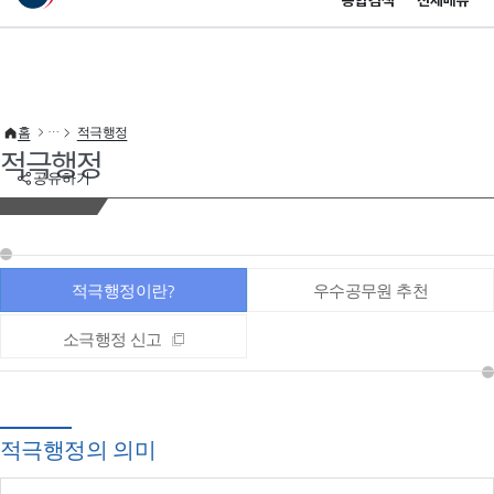
통합검색
전체메뉴
이 누리집은 대한민국 공식 전자정부 누리집입니다.
바로가기 메뉴
홈
적극행정
적극행정
공유하기
적극행정이란?
우수공무원 추천
소극행정 신고
적극행정의 의미