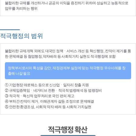
불합리한 규제를 개선
하거나
공공의 이익을 증진
하기 위하여
성실하고 능동적으로
업무를 처리
하는 행위
적극행정의 범위
불합리한
규제개혁
외에도 대국민 정책ㆍ서비스 개선 등
혁신행정
, 칸막이 제거를 통
한 문제해결 등
협업행정
,약자배려 등
사회적가치 실현
도 적극행정에 포함
정책부서로서의 특성을 감안, 재정경제부 실정에 맞는 적극행정 우수사례를 창
출해 나갈 필요
①
기업현장 애로해소
등으로
신산업
ㆍ
일자리 창출 지원
②
규제입증책임
ㆍ
네거티브 전환
ㆍ적극적
법령해석
등
법령정비
③
적극적
ㆍ
혁신적 업무처리
로 국민 편의 제고
④
부처간 칸막이 제거, 이해관계자 갈등 조정
으로 문제해결
⑤ 안전한 환경조성, 사회적 약자 배려 등
사회적 가치실현