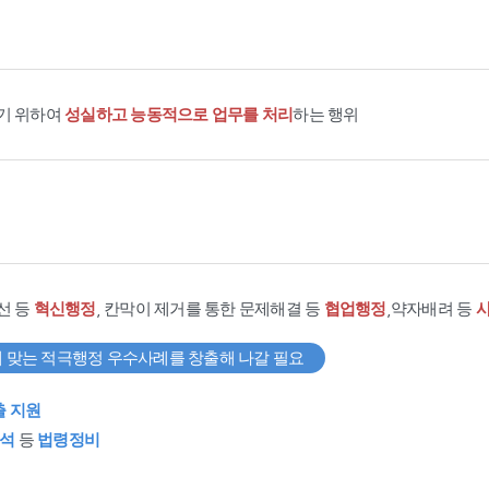
기 위하여
성실하고 능동적으로 업무를 처리
하는 행위
선 등
혁신행정
, 칸막이 제거를 통한 문제해결 등
협업행정
,약자배려 등
 맞는 적극행정 우수사례를 창출해 나갈 필요
출 지원
석
등
법령정비