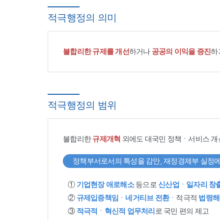
적극행정의 의미
불합리한 규제를 개선
하거나
공공의 이익을 증진
하
적극행정의 범위
불합리한
규제개혁
외에도 대국민 정책ㆍ서비스 개
정책부서로서의 특성을 감안, 재정경제부 실정에
①
기업현장 애로해소
등으로
신산업
ㆍ
일자리 창
②
규제입증책임
ㆍ
네거티브 전환
ㆍ적극적
법령해
③
적극적
ㆍ
혁신적 업무처리
로 국민 편의 제고