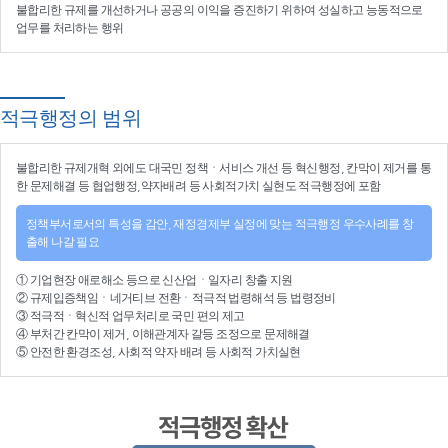
불합리한 규제를 개선
하거나
공공의 이익을 증진
하기 위하여
성실하고 능동적으로
업무를 처리
하는 행위
적극행정의 범위
불합리한
규제개혁
외에도 대국민 정책ㆍ서비스 개선 등
혁신행정
, 칸막이 제거를 통
한 문제해결 등
협업행정
,약자배려 등
사회적가치 실현
도 적극행정에 포함
정책부서로서의 특성을 감안, 재정경제부 실정에 맞는 적극행정 우수사례를 창
출해 나갈 필요
①
기업현장 애로해소
등으로
신산업
ㆍ
일자리 창출 지원
②
규제입증책임
ㆍ
네거티브 전환
ㆍ적극적
법령해석
등
법령정비
③
적극적
ㆍ
혁신적 업무처리
로 국민 편의 제고
④
부처간 칸막이 제거, 이해관계자 갈등 조정
으로 문제해결
⑤ 안전한 환경조성, 사회적 약자 배려 등
사회적 가치실현