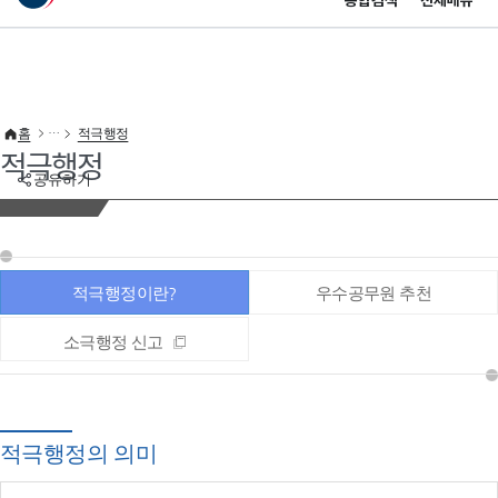
통합검색
전체메뉴
이 누리집은 대한민국 공식 전자정부 누리집입니다.
바로가기 메뉴
홈
적극행정
적극행정
공유하기
적극행정이란?
우수공무원 추천
소극행정 신고
적극행정의 의미