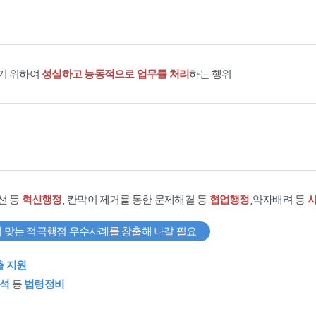
기 위하여
성실하고 능동적으로 업무를 처리
하는 행위
선 등
혁신행정
, 칸막이 제거를 통한 문제해결 등
협업행정
,약자배려 등
 맞는 적극행정 우수사례를 창출해 나갈 필요
출 지원
석
등
법령정비