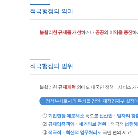
적극행정의 의미
불합리한 규제를 개선
하거나
공공의 이익을 증진
하
적극행정의 범위
불합리한
규제개혁
외에도 대국민 정책ㆍ서비스 개
정책부서로서의 특성을 감안, 재정경제부 실정에
①
기업현장 애로해소
등으로
신산업
ㆍ
일자리 창
②
규제입증책임
ㆍ
네거티브 전환
ㆍ적극적
법령해
③
적극적
ㆍ
혁신적 업무처리
로 국민 편의 제고