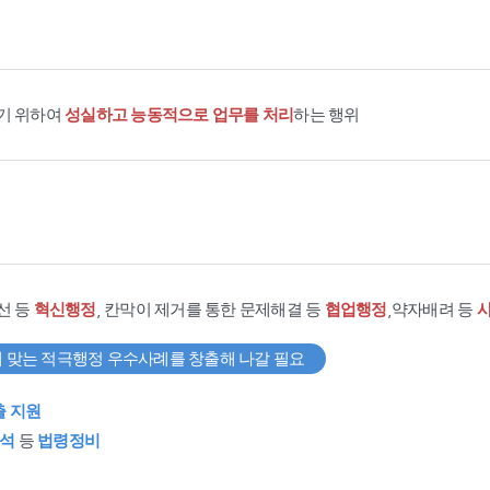
기 위하여
성실하고 능동적으로 업무를 처리
하는 행위
선 등
혁신행정
, 칸막이 제거를 통한 문제해결 등
협업행정
,약자배려 등
 맞는 적극행정 우수사례를 창출해 나갈 필요
출 지원
석
등
법령정비