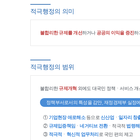
적극행정의 의미
불합리한 규제를 개선
하거나
공공의 이익을 증진
하
적극행정의 범위
불합리한
규제개혁
외에도 대국민 정책ㆍ서비스 개
정책부서로서의 특성을 감안, 재정경제부 실정에
①
기업현장 애로해소
등으로
신산업
ㆍ
일자리 창
②
규제입증책임
ㆍ
네거티브 전환
ㆍ적극적
법령해
③
적극적
ㆍ
혁신적 업무처리
로 국민 편의 제고