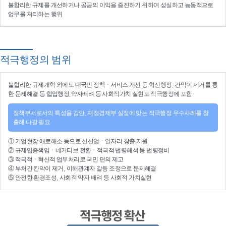
불합리한 규제를 개선
하거나
공공의 이익을 증진
하기 위하여
성실하고 능동적으로
업무를 처리
하는 행위
적극행정의 범위
불합리한
규제개혁
외에도 대국민 정책ㆍ서비스 개선 등
혁신행정
, 칸막이 제거를 통
한 문제해결 등
협업행정
,약자배려 등
사회적가치 실현
도 적극행정에 포함
정책부서로서의 특성을 감안, 재정경제부 실정에 맞는 적극행정 우수사례를 창
출해 나갈 필요
①
기업현장 애로해소
등으로
신산업
ㆍ
일자리 창출 지원
②
규제입증책임
ㆍ
네거티브 전환
ㆍ적극적
법령해석
등
법령정비
③
적극적
ㆍ
혁신적 업무처리
로 국민 편의 제고
④
부처간 칸막이 제거, 이해관계자 갈등 조정
으로 문제해결
⑤ 안전한 환경조성, 사회적 약자 배려 등
사회적 가치실현