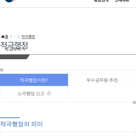
통합검색
전체메뉴
이 누리집은 대한민국 공식 전자정부 누리집입니다.
바로가기 메뉴
홈
적극행정
적극행정
공유하기
적극행정이란?
우수공무원 추천
소극행정 신고
적극행정의 의미