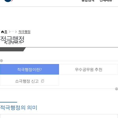
통합검색
전체메뉴
이 누리집은 대한민국 공식 전자정부 누리집입니다.
바로가기 메뉴
홈
적극행정
적극행정
공유하기
적극행정이란?
우수공무원 추천
소극행정 신고
적극행정의 의미