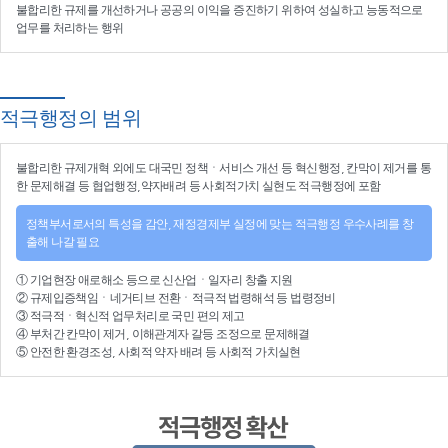
불합리한 규제를 개선
하거나
공공의 이익을 증진
하기 위하여
성실하고 능동적으로
업무를 처리
하는 행위
적극행정의 범위
불합리한
규제개혁
외에도 대국민 정책ㆍ서비스 개선 등
혁신행정
, 칸막이 제거를 통
한 문제해결 등
협업행정
,약자배려 등
사회적가치 실현
도 적극행정에 포함
정책부서로서의 특성을 감안, 재정경제부 실정에 맞는 적극행정 우수사례를 창
출해 나갈 필요
①
기업현장 애로해소
등으로
신산업
ㆍ
일자리 창출 지원
②
규제입증책임
ㆍ
네거티브 전환
ㆍ적극적
법령해석
등
법령정비
③
적극적
ㆍ
혁신적 업무처리
로 국민 편의 제고
④
부처간 칸막이 제거, 이해관계자 갈등 조정
으로 문제해결
⑤ 안전한 환경조성, 사회적 약자 배려 등
사회적 가치실현