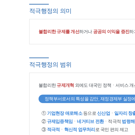
적극행정의 의미
불합리한 규제를 개선
하거나
공공의 이익을 증진
하
적극행정의 범위
불합리한
규제개혁
외에도 대국민 정책ㆍ서비스 개
정책부서로서의 특성을 감안, 재정경제부 실정에
①
기업현장 애로해소
등으로
신산업
ㆍ
일자리 창
②
규제입증책임
ㆍ
네거티브 전환
ㆍ적극적
법령해
③
적극적
ㆍ
혁신적 업무처리
로 국민 편의 제고