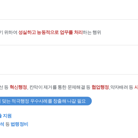
기 위하여
성실하고 능동적으로 업무를 처리
하는 행위
선 등
혁신행정
, 칸막이 제거를 통한 문제해결 등
협업행정
,약자배려 등
 맞는 적극행정 우수사례를 창출해 나갈 필요
출 지원
석
등
법령정비