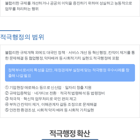
불합리한 규제를 개선
하거나
공공의 이익을 증진
하기 위하여
성실하고 능동적으로
업무를 처리
하는 행위
적극행정의 범위
불합리한
규제개혁
외에도 대국민 정책ㆍ서비스 개선 등
혁신행정
, 칸막이 제거를 통
한 문제해결 등
협업행정
,약자배려 등
사회적가치 실현
도 적극행정에 포함
정책부서로서의 특성을 감안, 재정경제부 실정에 맞는 적극행정 우수사례를 창
출해 나갈 필요
①
기업현장 애로해소
등으로
신산업
ㆍ
일자리 창출 지원
②
규제입증책임
ㆍ
네거티브 전환
ㆍ적극적
법령해석
등
법령정비
③
적극적
ㆍ
혁신적 업무처리
로 국민 편의 제고
④
부처간 칸막이 제거, 이해관계자 갈등 조정
으로 문제해결
⑤ 안전한 환경조성, 사회적 약자 배려 등
사회적 가치실현