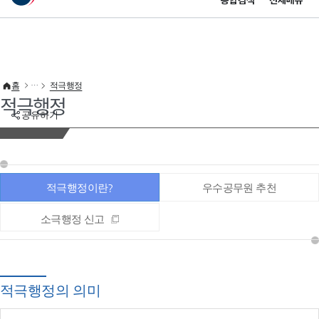
통합검색
전체메뉴
이 누리집은 대한민국 공식 전자정부 누리집입니다.
바로가기 메뉴
홈
적극행정
적극행정
공유하기
적극행정이란?
우수공무원 추천
소극행정 신고
적극행정의 의미