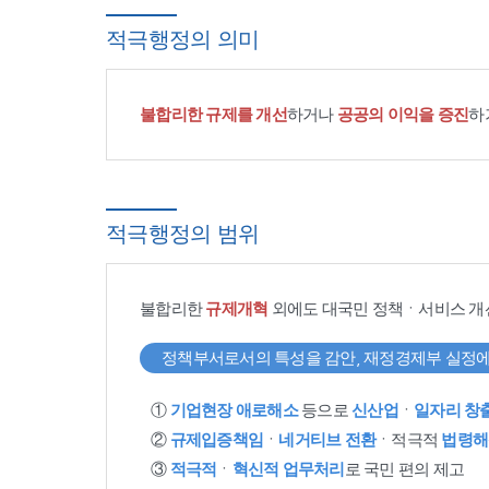
적극행정의 의미
불합리한 규제를 개선
하거나
공공의 이익을 증진
하
적극행정의 범위
불합리한
규제개혁
외에도 대국민 정책ㆍ서비스 개
정책부서로서의 특성을 감안, 재정경제부 실정에
①
기업현장 애로해소
등으로
신산업
ㆍ
일자리 창
②
규제입증책임
ㆍ
네거티브 전환
ㆍ적극적
법령해
③
적극적
ㆍ
혁신적 업무처리
로 국민 편의 제고