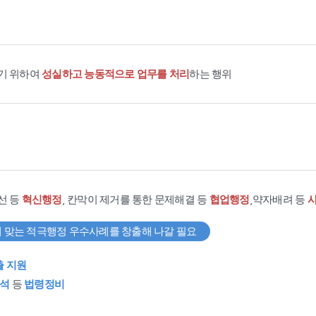
기 위하여
성실하고 능동적으로 업무를 처리
하는 행위
선 등
혁신행정
, 칸막이 제거를 통한 문제해결 등
협업행정
,약자배려 등
 맞는 적극행정 우수사례를 창출해 나갈 필요
출 지원
석
등
법령정비