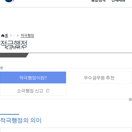
통합검색
전체메뉴
이 누리집은 대한민국 공식 전자정부 누리집입니다.
바로가기 메뉴
홈
적극행정
적극행정
공유하기
적극행정이란?
우수공무원 추천
소극행정 신고
적극행정의 의미