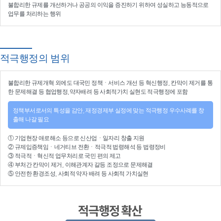
불합리한 규제를 개선
하거나
공공의 이익을 증진
하기 위하여
성실하고 능동적으로
업무를 처리
하는 행위
적극행정의 범위
불합리한
규제개혁
외에도 대국민 정책ㆍ서비스 개선 등
혁신행정
, 칸막이 제거를 통
한 문제해결 등
협업행정
,약자배려 등
사회적가치 실현
도 적극행정에 포함
정책부서로서의 특성을 감안, 재정경제부 실정에 맞는 적극행정 우수사례를 창
출해 나갈 필요
①
기업현장 애로해소
등으로
신산업
ㆍ
일자리 창출 지원
②
규제입증책임
ㆍ
네거티브 전환
ㆍ적극적
법령해석
등
법령정비
③
적극적
ㆍ
혁신적 업무처리
로 국민 편의 제고
④
부처간 칸막이 제거, 이해관계자 갈등 조정
으로 문제해결
⑤ 안전한 환경조성, 사회적 약자 배려 등
사회적 가치실현