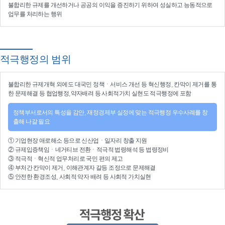
불합리한 규제를 개선
하거나
공공의 이익을 증진
하기 위하여
성실하고 능동적으로
업무를 처리
하는 행위
적극행정의 범위
불합리한
규제개혁
외에도 대국민 정책ㆍ서비스 개선 등
혁신행정
, 칸막이 제거를 통
한 문제해결 등
협업행정
,약자배려 등
사회적가치 실현
도 적극행정에 포함
정책부서로서의 특성을 감안, 재정경제부 실정에 맞는 적극행정 우수사례를 창
출해 나갈 필요
①
기업현장 애로해소
등으로
신산업
ㆍ
일자리 창출 지원
②
규제입증책임
ㆍ
네거티브 전환
ㆍ적극적
법령해석
등
법령정비
③
적극적
ㆍ
혁신적 업무처리
로 국민 편의 제고
④
부처간 칸막이 제거, 이해관계자 갈등 조정
으로 문제해결
⑤ 안전한 환경조성, 사회적 약자 배려 등
사회적 가치실현