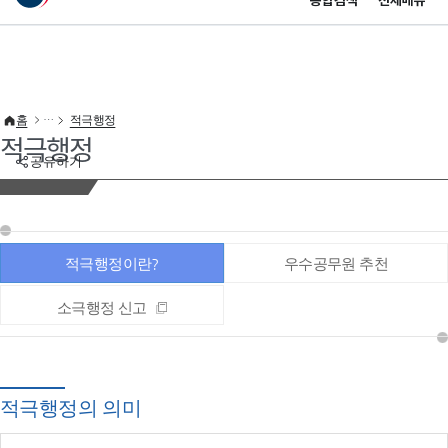
통합검색
전체메뉴
이 누리집은 대한민국 공식 전자정부 누리집입니다.
바로가기 메뉴
홈
적극행정
적극행정
공유하기
적극행정이란?
우수공무원 추천
소극행정 신고
적극행정의 의미