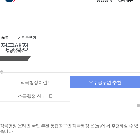
통합검색
전체메뉴
이 누리집은 대한민국 공식 전자정부 누리집입니다.
바로가기 메뉴
홈
적극행정
적극행정
공유하기
적극행정이란?
우수공무원 추천
소극행정 신고
적극행정 온라인 국민 추천 통합창구인 적극행정 온(on)에서 추천하실 수 있
습니다.