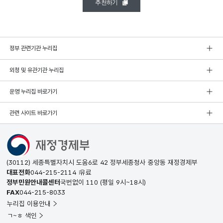
추천하기
정부 관련기관 누리집
외청 및 유관기관 누리집
운영 누리집 바로가기
관련 사이트 바로가기
(30112) 세종특별자치시 도움6로 42 정부세종청사 중앙동 재정경제부
대표전화
044-215-2114
유료
정부민원안내콜센터
국번없이
110
(평일 9시~18시)
FAX
044-215-8033
누리집 이용안내
ㄱ~ㅎ 색인