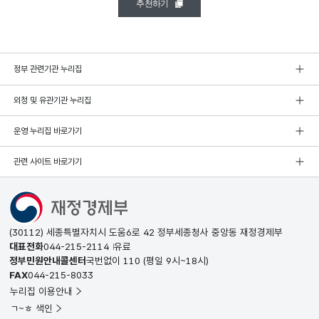
추천하기
정부 관련기관 누리집
외청 및 유관기관 누리집
운영 누리집 바로가기
관련 사이트 바로가기
(30112) 세종특별자치시 도움6로 42 정부세종청사 중앙동 재정경제부
대표전화
044-215-2114
유료
정부민원안내콜센터
국번없이
110
(평일 9시~18시)
FAX
044-215-8033
누리집 이용안내
ㄱ~ㅎ 색인