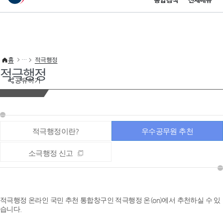
통합검색
전체메뉴
이 누리집은 대한민국 공식 전자정부 누리집입니다.
바로가기 메뉴
홈
적극행정
적극행정
공유하기
적극행정이란?
우수공무원 추천
소극행정 신고
적극행정 온라인 국민 추천 통합창구인 적극행정 온(on)에서 추천하실 수 있
습니다.