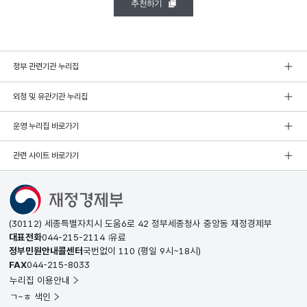
추천하기
정부 관련기관 누리집
외청 및 유관기관 누리집
운영 누리집 바로가기
관련 사이트 바로가기
(30112) 세종특별자치시 도움6로 42 정부세종청사 중앙동 재정경제부
대표전화
044-215-2114
유료
정부민원안내콜센터
국번없이
110
(평일 9시~18시)
FAX
044-215-8033
누리집 이용안내
ㄱ~ㅎ 색인