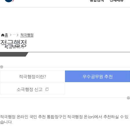
통합검색
전체메뉴
이 누리집은 대한민국 공식 전자정부 누리집입니다.
바로가기 메뉴
홈
적극행정
적극행정
공유하기
적극행정이란?
우수공무원 추천
소극행정 신고
적극행정 온라인 국민 추천 통합창구인 적극행정 온(on)에서 추천하실 수 있
습니다.