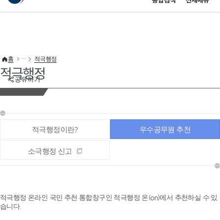
통합검색
전체메뉴
이 누리집은 대한민국 공식 전자정부 누리집입니다.
바로가기 메뉴
홈
적극행정
적극행정
공유하기
적극행정이란?
우수공무원 추천
소극행정 신고
적극행정 온라인 국민 추천 통합창구인 적극행정 온(on)에서 추천하실 수 있
습니다.