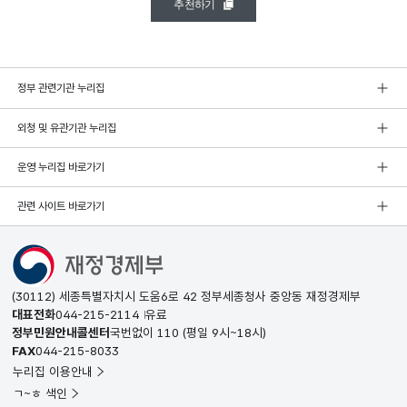
추천하기
정부 관련기관 누리집
외청 및 유관기관 누리집
운영 누리집 바로가기
관련 사이트 바로가기
(30112) 세종특별자치시 도움6로 42 정부세종청사 중앙동 재정경제부
대표전화
044-215-2114
유료
정부민원안내콜센터
국번없이
110
(평일 9시~18시)
FAX
044-215-8033
누리집 이용안내
ㄱ~ㅎ 색인