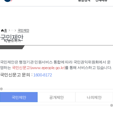
통합검색
전체메뉴
이 누리집은 대한민국 공식 전자정부 누리집입니다.
바로가기 메뉴
홈
국민제안
국민제안
공유하기
국민제안은 행정기관 민원서비스 통합에 따라 국민권익위원회에서 운
영하는
국민신문고(www.epeople.go.kr)
를 통해 서비스하고 있습니다.
국민신문고 문의 :
1600-8172
국민제안
공개제안
나의제안