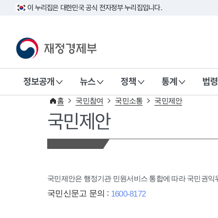
이 누리집은 대한민국 공식 전자정부 누리집입니다.
재정경제부(www.mofe.go.kr)
정보공개
뉴스
정책
통계
법령
홈
국민참여
국민소통
국민제안
국민제안
국민제안은 행정기관 민원서비스 통합에 따라 국민권
국민신문고 문의 :
1600-8172