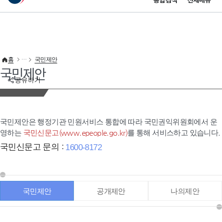
통합검색
전체메뉴
이 누리집은 대한민국 공식 전자정부 누리집입니다.
바로가기 메뉴
홈
국민제안
국민제안
공유하기
국민제안은 행정기관 민원서비스 통합에 따라 국민권익위원회에서 운
영하는
국민신문고(www.epeople.go.kr)
를 통해 서비스하고 있습니다.
국민신문고 문의 :
1600-8172
국민제안
공개제안
나의제안