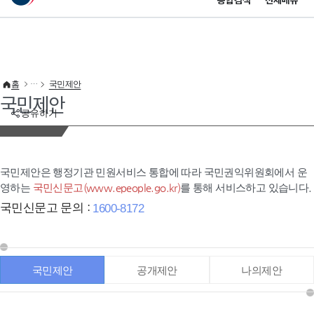
통합검색
전체메뉴
이 누리집은 대한민국 공식 전자정부 누리집입니다.
바로가기 메뉴
홈
국민제안
국민제안
공유하기
국민제안은 행정기관 민원서비스 통합에 따라 국민권익위원회에서 운
영하는
국민신문고(www.epeople.go.kr)
를 통해 서비스하고 있습니다.
국민신문고 문의 :
1600-8172
국민제안
공개제안
나의제안