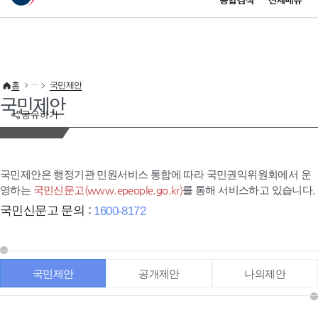
통합검색
전체메뉴
이 누리집은 대한민국 공식 전자정부 누리집입니다.
바로가기 메뉴
홈
국민제안
국민제안
공유하기
국민제안은 행정기관 민원서비스 통합에 따라 국민권익위원회에서 운
영하는
국민신문고(www.epeople.go.kr)
를 통해 서비스하고 있습니다.
국민신문고 문의 :
1600-8172
국민제안
공개제안
나의제안