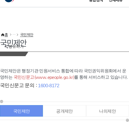
통합검색
전체메뉴
이 누리집은 대한민국 공식 전자정부 누리집입니다.
바로가기 메뉴
홈
국민제안
국민제안
공유하기
국민제안은 행정기관 민원서비스 통합에 따라 국민권익위원회에서 운
영하는
국민신문고(www.epeople.go.kr)
를 통해 서비스하고 있습니다.
국민신문고 문의 :
1600-8172
국민제안
공개제안
나의제안