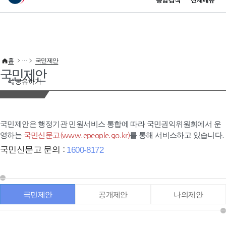
통합검색
전체메뉴
이 누리집은 대한민국 공식 전자정부 누리집입니다.
바로가기 메뉴
홈
국민제안
국민제안
공유하기
국민제안은 행정기관 민원서비스 통합에 따라 국민권익위원회에서 운
영하는
국민신문고(www.epeople.go.kr)
를 통해 서비스하고 있습니다.
국민신문고 문의 :
1600-8172
국민제안
공개제안
나의제안