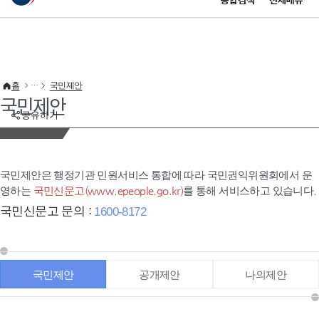
통합검색
전체메뉴
이 누리집은 대한민국 공식 전자정부 누리집입니다.
바로가기 메뉴
홈
국민제안
국민제안
공유하기
국민제안은 행정기관 민원서비스 통합에 따라 국민권익위원회에서 운
영하는
국민신문고(www.epeople.go.kr)
를 통해 서비스하고 있습니다.
국민신문고 문의 :
1600-8172
국민제안
공개제안
나의제안