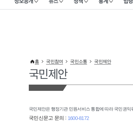
정보공개
뉴스
정책
통계
법령
이 누리집은 대한민국 공식 전자정부 누리집입니다.
홈
국민참여
국민소통
국민제안
국민제안
국민제안은 행정기관 민원서비스 통합에 따라 국민권
국민신문고 문의 :
1600-8172