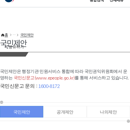
통합검색
전체메뉴
이 누리집은 대한민국 공식 전자정부 누리집입니다.
바로가기 메뉴
홈
국민제안
국민제안
공유하기
국민제안은 행정기관 민원서비스 통합에 따라 국민권익위원회에서 운
영하는
국민신문고(www.epeople.go.kr)
를 통해 서비스하고 있습니다.
국민신문고 문의 :
1600-8172
국민제안
공개제안
나의제안