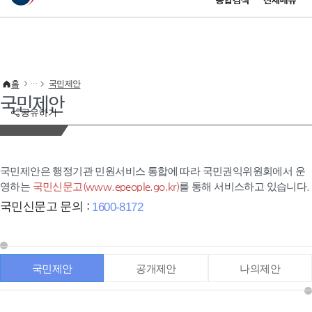
통합검색
전체메뉴
이 누리집은 대한민국 공식 전자정부 누리집입니다.
바로가기 메뉴
홈
국민제안
국민제안
공유하기
국민제안은 행정기관 민원서비스 통합에 따라 국민권익위원회에서 운
영하는
국민신문고(www.epeople.go.kr)
를 통해 서비스하고 있습니다.
국민신문고 문의 :
1600-8172
국민제안
공개제안
나의제안