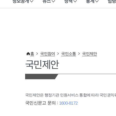
정보공개
뉴스
정책
통계
법령
이 누리집은 대한민국 공식 전자정부 누리집입니다.
홈
국민참여
국민소통
국민제안
국민제안
국민제안은 행정기관 민원서비스 통합에 따라 국민권
국민신문고 문의 :
1600-8172