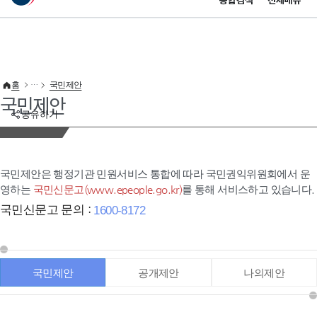
통합검색
전체메뉴
이 누리집은 대한민국 공식 전자정부 누리집입니다.
바로가기 메뉴
홈
국민제안
국민제안
공유하기
국민제안은 행정기관 민원서비스 통합에 따라 국민권익위원회에서 운
영하는
국민신문고(www.epeople.go.kr)
를 통해 서비스하고 있습니다.
국민신문고 문의 :
1600-8172
국민제안
공개제안
나의제안