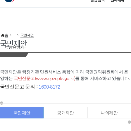
통합검색
전체메뉴
이 누리집은 대한민국 공식 전자정부 누리집입니다.
바로가기 메뉴
홈
국민제안
국민제안
공유하기
국민제안은 행정기관 민원서비스 통합에 따라 국민권익위원회에서 운
영하는
국민신문고(www.epeople.go.kr)
를 통해 서비스하고 있습니다.
국민신문고 문의 :
1600-8172
국민제안
공개제안
나의제안