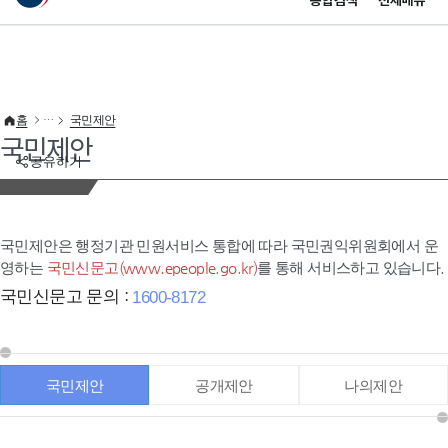
통합검색
전체메뉴
이 누리집은 대한민국 공식 전자정부 누리집입니다.
바로가기 메뉴
홈
국민제안
국민제안
공유하기
국민제안은 행정기관 민원서비스 통합에 따라 국민권익위원회에서 운
영하는
국민신문고(www.epeople.go.kr)
를 통해 서비스하고 있습니다.
국민신문고 문의 :
1600-8172
국민제안
공개제안
나의제안