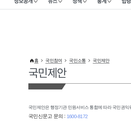
정보공개
뉴스
정책
통계
법령
이 누리집은 대한민국 공식 전자정부 누리집입니다.
홈
국민참여
국민소통
국민제안
국민제안
국민제안은 행정기관 민원서비스 통합에 따라 국민권
국민신문고 문의 :
1600-8172