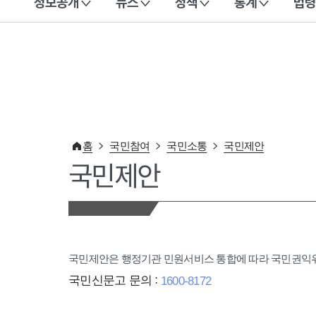
정보공개
뉴스
정책
통계
법령
이 누리집은 대한민국 공식 전자정부 누리집입니다.
홈
국민참여
국민소통
국민제안
국민제안
국민제안은 행정기관 민원서비스 통합에 따라 국민권
국민신문고 문의 :
1600-8172